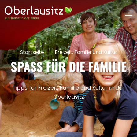
Startseite
Freizeit, Familie Und Kultur
SPASS FÜR DIE FAMILIE
Tipps für Freizeit, Familie und Kultur in der
Oberlausitz